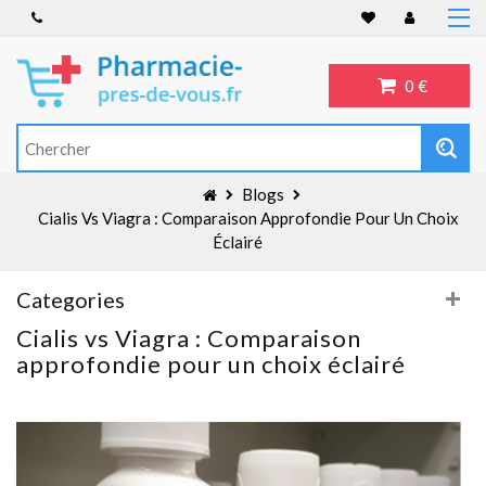
Accueil
Anti-inflammatoire
0 €
Troubles de l'érection
Antibiotiques
Antidépresseurs
Blogs
Blog
Cialis Vs Viagra : Comparaison Approfondie Pour Un Choix
Éclairé
Categories
Cialis vs Viagra : Comparaison
approfondie pour un choix éclairé