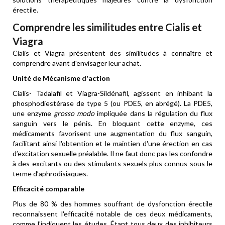
érectile.
Comprendre les similitudes entre Cialis et
Viagra
Cialis et Viagra présentent des similitudes à connaître et
comprendre avant d'envisager leur achat.
Unité de Mécanisme d'action
Cialis- Tadalafil et Viagra-Sildénafil, agissent en inhibant la
phosphodiestérase de type 5 (ou PDE5, en abrégé). La PDE5,
une enzyme
grosso modo
impliquée dans la régulation du flux
sanguin vers le pénis. En bloquant cette enzyme, ces
médicaments favorisent une augmentation du flux sanguin,
facilitant ainsi l'obtention et le maintien d'une érection en cas
d’excitation sexuelle préalable. Il ne faut donc pas les confondre
à des excitants ou des stimulants sexuels plus connus sous le
terme d’aphrodisiaques.
Efficacité comparable
Plus de 80 % des hommes souffrant de dysfonction érectile
reconnaissent l'efficacité notable de ces deux médicaments,
comme l'indiquent les études. Étant tous deux des inhibiteurs