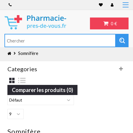
Accueil
Anti-inflammatoire
0 €
Troubles de l'érection
Antibiotiques
Antidépresseurs
Somnifère
Blog
Categories
Comparer les produits (0)
Somnifère