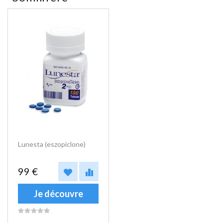
Lunesta (eszopiclone)
99 €
Je découvre