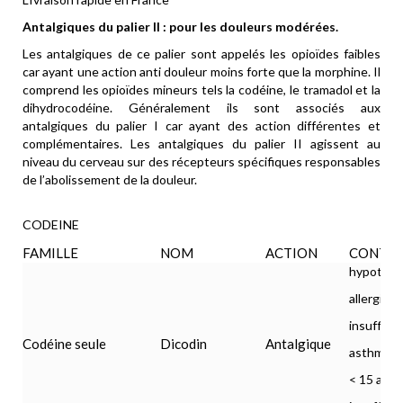
Antalgiques du palier II : pour les douleurs modérées.
Les antalgiques de ce palier sont appelés les opioïdes faibles
car ayant une action anti douleur moins forte que la morphine. Il
comprend les opioïdes mineurs tels la codéine, le tramadol et la
dihydrocodéine. Généralement ils sont associés aux
antalgiques du palier I car ayant des action différentes et
complémentaires. Les antalgiques du palier II agissent au
niveau du cerveau sur des récepteurs spécifiques responsables
de l’abolissement de la douleur.
CODEINE
FAMILLE
NOM
ACTION
CONTRE
hypothyr
allergie
insuffisa
Codéine seule
Dicodin
Antalgique
asthme
< 15 ans