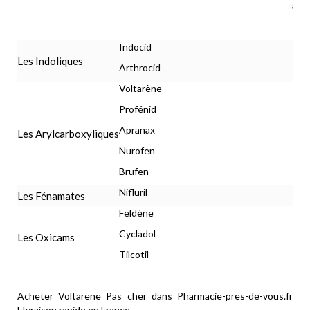
ast
suj
Indocid
Les Indoliques
Arthrocid
Voltarène
Profénid
Apranax
Les Arylcarboxyliques
Nurofen
Brufen
Nifluril
Les Fénamates
Feldène
Cycladol
Les Oxicams
Tilcotil
Acheter Voltarene Pas cher dans Pharmacie-pres-de-vous.fr
LIvraison rapide en France