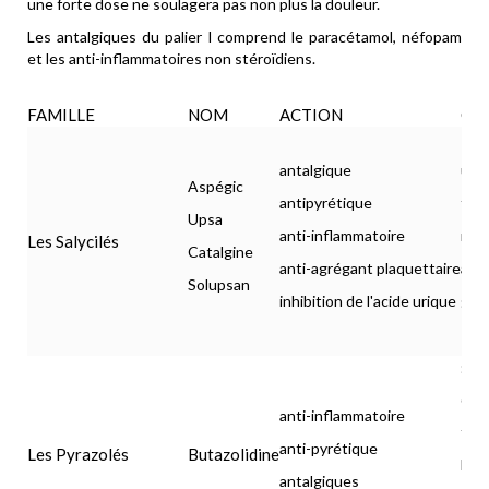
une forte dose ne soulagera pas non plus la douleur.
Les antalgiques du palier I comprend le paracétamol, néfopam
et les anti-inflammatoires non stéroïdiens.
FAMILLE
NOM
ACTION
CO
antalgique
ulcè
Aspégic
antipyrétique
tra
Upsa
anti-inflammatoire
mét
Les Salycilés
Catalgine
anti-agrégant plaquettaire
alle
Solupsan
inhibition de l'acide urique
gro
gast
dés
anti-inflammatoire
tra
anti-pyrétique
Les Pyrazolés
Butazolidine
hype
antalgiques