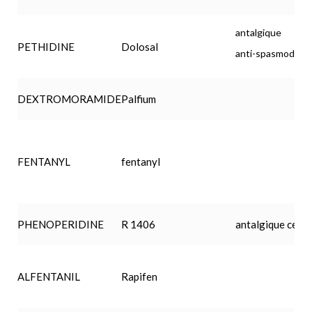
antalgique
PETHIDINE
Dolosal
anti-spasmodiqu
DEXTROMORAMIDE
Palfium
FENTANYL
fentanyl
PHENOPERIDINE
R 1406
antalgique centr
ALFENTANIL
Rapifen