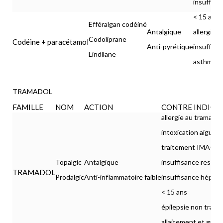
insuffisa
< 15 ans
Efféralgan codéiné
Antalgique
allergie
Codoliprane
Codéine + paracétamol
Anti-pyrétique
insuffisa
Lindilane
asthme
TRAMADOL
FAMILLE
NOM
ACTION
CONTRE INDICA
allergie au tramadol
intoxication aiguë 
traitement IMAO
Topalgic
Antalgique
insuffisance respira
TRAMADOL
Prodalgic
Anti-inflammatoire faible
insuffisance hépatoc
< 15 ans
épilepsie non traité
allaitement et gros