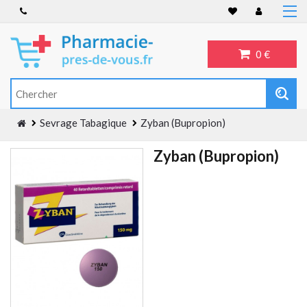
Accueil
Anti-inflammatoire
0 €
Troubles de l'érection
Antibiotiques
Antidépresseurs
Sevrage Tabagique
Zyban (Bupropion)
Blog
Zyban (Bupropion)