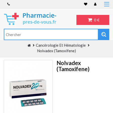
Accueil
Anti-inflammatoire
0 €
Troubles de l'érection
Antibiotiques
Antidépresseurs
Cancérologie Et Hématologie
Blog
Nolvadex (Tamoxifene)
Nolvadex
(Tamoxifene)