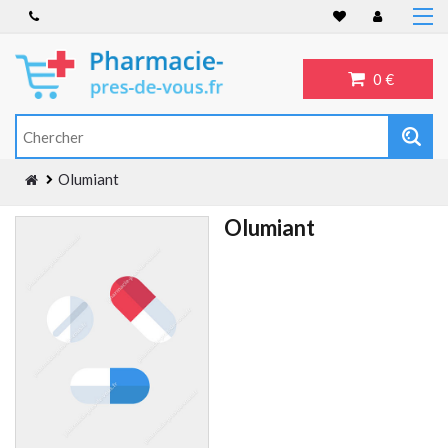
Accueil
Anti-inflammatoire
0 €
Troubles de l'érection
Antibiotiques
Antidépresseurs
Olumiant
Blog
Olumiant